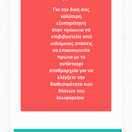
Για την δική σας
καλύτερη
εξυπηρέτηση
όταν
πρόκειται
να
επιβιβαστείτε από
ενδιάμεσ
ες στάσεις
να επικοινωνείτε
πρώτα με το
αντίστοιχο
σταθμαρχείο για να
ελέγξετε την
διαθεσιμότητα των
θέσεων του
λεωφορείου