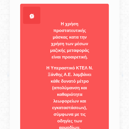
Η χρήση
προστατευτικής
μάσκας κατα την
χρήση των μέσων
μαζικής μεταφοράς
είναι προαιρετική.
Η Υπεραστικό ΚΤΕΛ Ν.
Ξάνθης Α.Ε. λαμβάνει
κάθε δυνατό μέτρο
(απολύμανση και
καθαριότητα
λεωφορείων και
εγκαταστάσεων),
σύμφωνα με τις
οδηγίες των
αρμοδίων.